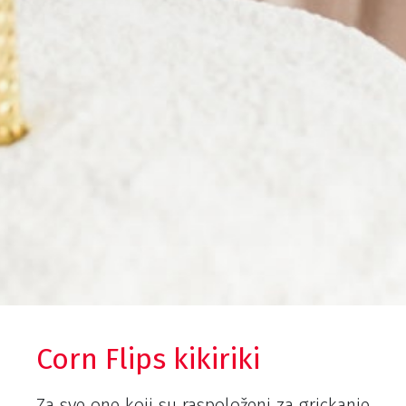
Corn Flips kikiriki
Za sve one koji su raspoloženi za grickanje