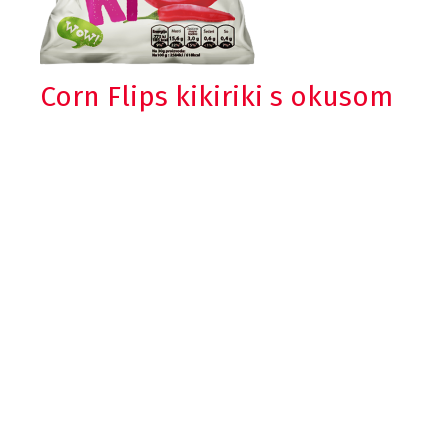
Corn Flips kikiriki s okusom
paprike
Hrskavi prženi kikiriki s okusom ljute paprike
je grickalica za hrabre i sve one koji vole
intenzivan okus u svakoj snek prilici.